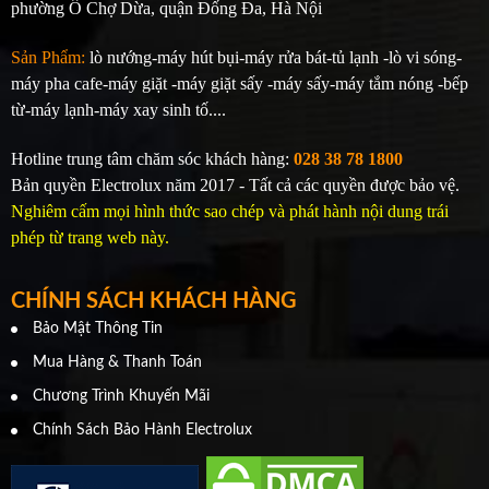
phường Ô Chợ Dừa, quận Đống Đa, Hà Nội
Sản Phẩm:
lò nướng-máy hút bụi-máy rửa bát-tủ lạnh -lò vi sóng-
máy pha cafe-máy giặt -máy giặt sấy -máy sấy-máy tắm nóng -bếp
từ-máy lạnh-máy xay sinh tố....
Hotline trung tâm chăm sóc khách hàng:
028 38 78 1800
Bản quyền Electrolux năm 2017 - Tất cả các quyền được bảo vệ.
Nghiêm cấm mọi hình thức sao chép và phát hành nội dung trái
phép từ trang web này.
CHÍNH SÁCH KHÁCH HÀNG
Bảo Mật Thông Tin
Mua Hàng & Thanh Toán
Chương Trình Khuyến Mãi
Chính Sách Bảo Hành Electrolux