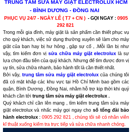
TRUNG TÂM SỬA MÁY GIẶT ELECTROLUX HCM
- BÌNH DƯƠNG - ĐỒNG NAI
PHỤC VỤ 24/7 - NGÀY LỄ ( T7 + CN )
- GỌI NGAY :
0905
292 821
Trong mỗi gia đình, máy giặt là sản phẩm cần thiết phục vụ
cho quý khách, việc sử dụng thường xuyên sẽ làm cho máy
giặt của bạn hay bị hư hỏng , gặp sự cố , .Mỗi lần bị như
vậy, tìm kiếm đơn vị
sửa chữa máy giặt electrolux
là sự
lựa chọn đầu tiên của quý khách. Nhưng để tìm được đơn vị
uy tín, sửa chữa nhanh, bảo hành tốt là cần thiết nhất.
Bởi vậy,
trung tâm sửa máy giặt electrolux
của chúng tôi
đã có mặt khắp các khu vực tại Hồ Chí Minh bao gồm các
quận, Bình Dương , Đồng Nai, nhằm hỗ trợ kịp thời khi quý
khách cần tới
trung tâm sửa máy giặt electrolux .
Quý khách chỉ cần lên mạng , tìm kiếm trung tâm sửa máy
giặt electrolux và nhấc máy gọi ngay cho
số tổng đài bảo
hành electrolux
:
0905 292 821 , chúng tôi sẽ có nhân viên
kĩ thuật xuống kiểm tra trực tiếp và sửa chữa nhanh chóng.