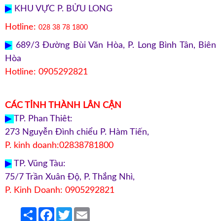
▶
KHU VỰC P. BỬU LONG
Hotline:
028 38 78 1800
▶
689/3 Đường Bùi Văn Hòa, P. Long Bình Tân, Biên
Hòa
Hotline: 0905292821
CÁC TỈNH THÀNH LÂN CẬN
▶
TP. Phan Thiêt:
273 Nguyễn Đình chiểu P. Hàm Tiến,
P. kinh doanh:02838781800
▶
TP. Vũng Tàu:
75/7 Trần Xuân Độ, P. Thắng Nhì,
P. Kinh Doanh: 0905292821
Share
Facebook
Twitter
Email