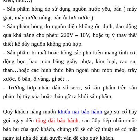
- Sản phẩm hỏng do sử dụng nguồn nước yếu, bẩn ( máy
giặt, máy nước nóng, bàn ủi hơi nước )
- Sản phảm hỏng do nguồn điện không ổn định, dao động
quá khả năng cho phép: 220V – 10V, hoặc tự ý thay thế/
thiết kế dây nguồn không phù hợp.
- Sản phẩm bị mất hoặc hỏng các phụ kiện mang tính cơ,
động học, hao mòn bằng giấy, nhựa, kim loại, cao su,
than…hoặc các hình thức bên ngoài như móp méo, trầy
xước, ố bẩn, ố vàng, gỉ sét…
- Trường hợp nhãn dán số serri, số sản phẩm trên sản
phẩm bị tẩy xóa hoặc tháo gỡ ra khỏi sản phẩm.
Quý
khách hàng muốn
khiếu nại bảo hành
gặp sự cố hãy
gọi ngay đến
tổng đài bảo hành
, sau 30p tiếp nhận cuộc
báo hư của quý khách, chúng tôi sẽ cử kỹ thuật sẽ có mặt
ngay tại nhà để giải quyết vấn đề cho quý khách.