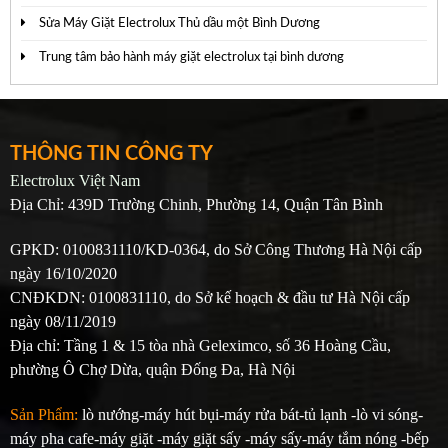
Sửa Máy Giặt Electrolux Thủ dầu một Bình Dương
Trung tâm bảo hành máy giặt electrolux tại bình dương
THÔNG TIN CÔNG TY
Electrolux Việt Nam
Địa Chỉ: 439D Trường Chinh, Phường 14, Quận Tân Bình
GPKD: 0100831110/KD-0364, do Sở Công Thương Hà Nội cấp
ngày 16/10/2020
CNĐKDN: 0100831110, do Sở kế hoạch & đầu tư Hà Nội cấp
ngày 08/11/2019
Địa chỉ: Tầng 1 & 15 tòa nhà Geleximco, số 36 Hoàng Cầu,
phường Ô Chợ Dừa, quận Đống Đa, Hà Nội
Sản Phẩm:
lò nướng-máy hút bụi-máy rửa bát-tủ lạnh -lò vi sóng-
máy pha cafe-máy giặt -máy giặt sấy -máy sấy-máy tắm nóng -bếp