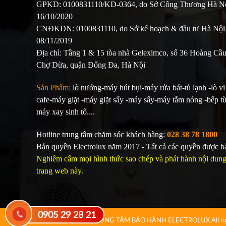
GPKD: 0100831110/KD-0364, do Sở Công Thương Hà Nộ
16/10/2020
CNĐKDN: 0100831110, do Sở kế hoạch & đầu tư Hà Nội
08/11/2019
Địa chỉ: Tầng 1 & 15 tòa nhà Geleximco, số 36 Hoàng Cầ
Chợ Dừa, quận Đống Đa, Hà Nội
Sản Phẩm:
lò nướng-máy hút bụi-máy rửa bát-tủ lạnh -lò v
cafe-máy giặt -máy giặt sấy -máy sấy-máy tắm nóng -bếp t
máy xay sinh tố....
Hotline trung tâm chăm sóc khách hàng:
028 38 78 1800
Bản quyền Electrolux năm 2017 - Tất cả các quyền được b
Nghiêm cấm mọi hình thức sao chép và phát hành nội dung 
trang web này.
0905 29 28 21
Copyright © 2017
TRUNG TÂM BẢO HÀNH ELECTROLUX
All r