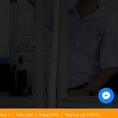
line:
3
|
Tuần:
1306
|
Tháng:
1948
|
Tổng truy cập:
558741