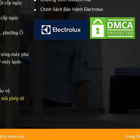
Chương Trình Khuyến Mãi
i cấp ngày
Chính Sách Bảo Hành Electrolux
 cấp ngày
u, phường Ô
i sóng-máy pha
ừ-máy lạnh-
ảo vệ.
trái phép từ
ights reserved.
Đang On