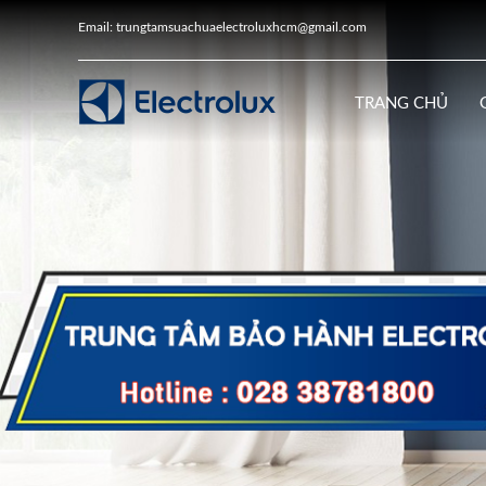
Email: trungtamsuachuaelectroluxhcm@gmail.com
TRANG CHỦ