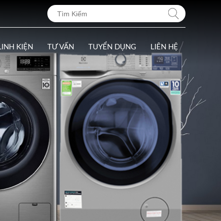
LINH KIỆN
TƯ VẤN
TUYỂN DỤNG
LIÊN HỆ