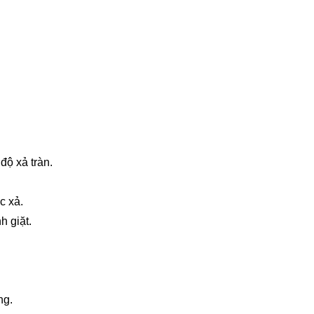
ộ xả tràn.
c xả.
h giặt.
ng.