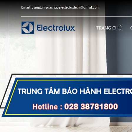
Email: trungtamsuachuaelectroluxhcm@gmail.com
TRANG CHỦ