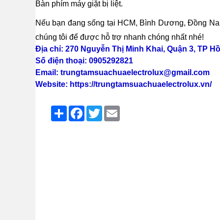
Bàn phím máy giặt bị liệt.
Nếu bạn đang sống tại HCM, Bình Dương, Đồng Nai
chúng tôi để được hỗ trợ nhanh chóng nhất nhé!
Địa chỉ: 270 Nguyễn Thị Minh Khai, Quận 3, TP H
Số điện thoại: 0905292821
Email: trungtamsuachuaelectrolux@gmail.com
Website:
https://trungtamsuachuaelectrolux.vn/
Share
Facebook
Twitter
Email