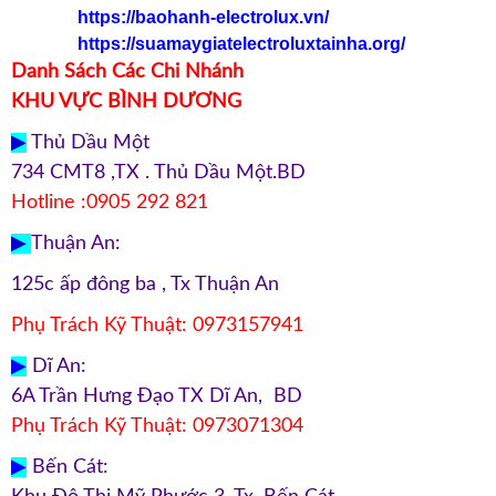
https://baohanh-electrolux.vn/
https://suamaygiatelectroluxtainha.org/
Danh Sách Các Chi Nhánh
KHU VỰC BÌNH DƯƠNG
▶
Thủ Dầu Một
734 CMT8 ,TX . Thủ Dầu Một.BD
Hotline :0905 292 821
▶
Thuận An:
125c ấp đông ba , Tx Thuận An
Phụ Trách Kỹ Thuật: 0973157941
▶
Dĩ An:
6A Trần Hưng Đạo TX Dĩ An, BD
Phụ Trách Kỹ Thuật: 0973071304
▶
Bến Cát: