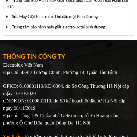
Trung Tâm Bảo Hành Máy Giặt Electrolux | Cam Đoan Bảo Hành Dài
Hạn
Sửa Máy Giặt Electrolux Thủ dầu một Bình Dương
Trung tâm bảo hành máy giặt electrolux tại bình dương
THÔNG TIN CÔNG TY
Electrolux Việt Nam
Địa Chỉ: 439D Trường Chinh, Phường 14, Quận Tân Bình
GPKD: 0100831110/KD-0364, do Sở Công Thương Hà Nội cấp
ngày 16/10/2020
CNĐKDN: 0100831110, do Sở kế hoạch & đầu tư Hà Nội cấp
ngày 08/11/2019
Địa chỉ: Tầng 1 & 15 tòa nhà Geleximco, số 36 Hoàng Cầu,
phường Ô Chợ Dừa, quận Đống Đa, Hà Nội
Sản Phẩm:
lò nướng-máy hút bụi-máy rửa bát-tủ lạnh -lò vi sóng-