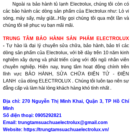
Ngoài ra bảo hành tủ lạnh Electrolux, chúng tôi còn có
các bảo hành các dòng sản phẩm của Electrolux như: Lò vi
sóng, máy sấy, máy giặt...Hãy gọi chúng tôi qua một lần và
chúng tôi sẽ phục vụ bạn mãi mãi.
TRUNG TÂM BẢO HÀNH SẢN PHẨM ELECTROLUX
-
Tự hào là đại lý chuyên sửa chữa, bảo hành, bảo trì các
dòng sản phẩm của Electrolux, với bề dày trên 10 năm kinh
nghiệm xây dựng và phát triển cùng với đội ngũ nhân viên
chuyên nghiệp. Hiện nay, trung tâm hoạt động chính trên
lĩnh vực BẢO HÀNH, SỬA CHỮA ĐIỆN TỬ - ĐIỆN
LẠNH của dòng ELECTROLUX . Chúng tôi luôn tạo nên sự
đẳng cấp và làm hài lòng khách hàng khó tính nhất .
TLT
Địa chỉ: 270 Nguyễn Thị Minh Khai, Quận 3, TP Hồ Chí
Minh
Số điện thoại: 0905292821
Email: trungtamsuachuaelectrolux@gmail.com
Website:
https://trungtamsuachuaelectrolux.vn/