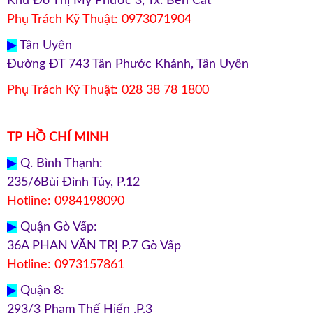
Khu Đô Thị Mỹ Phước 3, Tx. Bến Cát
Phụ Trách Kỹ Thuật: 0973071904
▶
Tân Uyên
Đường ĐT 743 Tân Phước Khánh, Tân Uyên
Phụ Trách Kỹ Thuật: 028 38 78 1800
TP HỒ CHÍ MINH
▶
Q. Bình Thạnh:
235/6Bùi Đình Túy, P.12
Hotline: 0984198090
▶
Quận Gò Vấp:
36A PHAN VĂN TRỊ P.7 Gò Vấp
Hotline: 0973157861
▶
Quận 8:
293/3 Phạm Thế Hiển .P.3