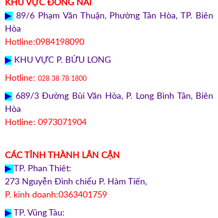
KHU VỰC ĐỒNG NAI
▶
89/6 Phạm Văn Thuận, Phường Tân Hòa, TP. Biên
Hòa
Hotline:0984198090
▶
KHU VỰC P. BỬU LONG
Hotline:
028 38 78 1800
▶
689/3 Đường Bùi Văn Hòa, P. Long Bình Tân, Biên
Hòa
Hotline: 0973071904
CÁC TỈNH THÀNH LÂN CẬN
▶
TP. Phan Thiêt:
273 Nguyễn Đình chiểu P. Hàm Tiến,
P. kinh doanh:0363401759
▶
TP. Vũng Tàu: